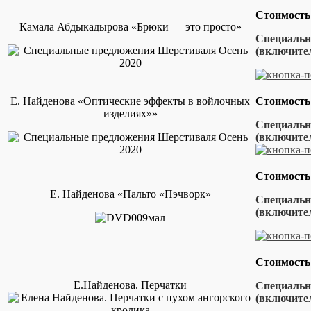
Стоимость
Камала Абдыкадырова «Брюки — это просто»
Специальна
(включител
Е. Найденова «Оптические эффекты в войлочных
Стоимость
изделиях»»
Специальна
(включит
Стоимость
Е. Найденова «Пальто «Пэчворк»
Специальна
(включител
Стоимость
Е.Найденова. Перчатки
Специальна
(включител