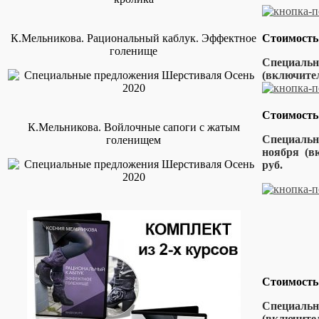
К.Мельникова. Рациональный каблук. Эффектное
Стоимость
голенище
Специальна
(включит
Стоимость
К.Мельникова. Войлочные сапоги с жатым
Специальна
голенищем
ноября (в
руб.
Стоимость
Специальна
(включител