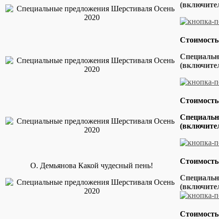
(включител
Стоимость
Специальна
(включител
Стоимость
Специальн
(включител
Стоимость
О. Демьянова Какой чудесный пень!
Специальна
(включит
Стоимость