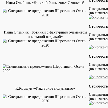
Стоимость
Инна Олейник «Детский башмачок» 7 моделей
Специальна
(включител
Стоимость
Инна Олейник «Ботинки с фактурным элементом
Специальна
и кожаной отделкой»
(включител
Стоимость
Специальна
(включител
Стоимость
К.Коршун «Фактурное полупальто»
Специальна
(включит