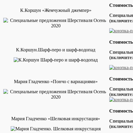
Стоимость
К.Коршун «Жемчужный джемпер»
Специальна
(включител
Стоимость
К.Коршун.Шарф-перо и шарф-водопад
Специальна
(включител
Стоимость
Мария Гладченко «Пончо с вариациями»
Специальна
(включит
Стоимость
Мария Гладченко «Шелковая инкрустация»
Специальна
(включител