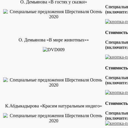
О. Демьянова «В гостях у сказки»
Специальна
(включител
Стоимость
О. Демьянова «В мире животных»»
Специальна
(включител
Стоимость
Специальн
(включител
Стоимость
К.Абдыкадырова «Красим натуральным индиго»
Специальна
(включит