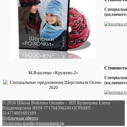
Специальна
(включител
Стоимость
М.Власенко «Кружево-2»
Специальна
(включител
© 2026 Школа Войлока Онлайн · ИП Кузнецова Елена
Владимировна ИНН 771704596240 ОГРНИП
314774601601169
Публичная оферта
Политика конфиденциальности