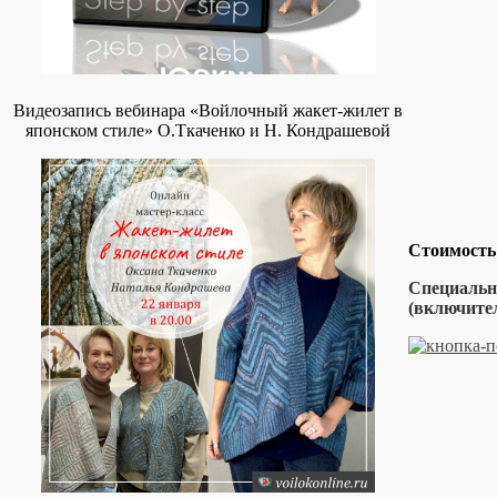
Видеозапись вебинара «Войлочный жакет-жилет в
японском стиле» О.Ткаченко и Н. Кондрашевой
Стоимость
Специальна
(включител