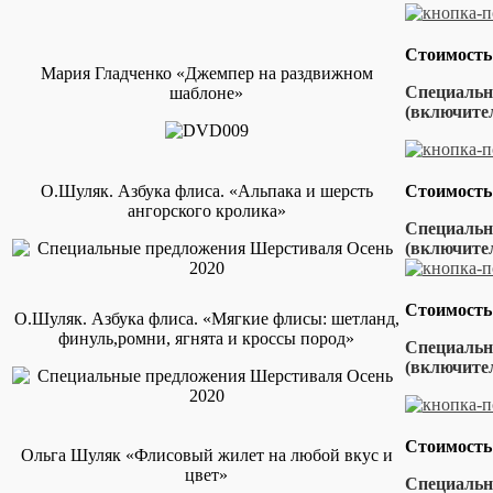
Стоимость
Мария Гладченко «Джемпер на раздвижном
Специальна
шаблоне»
(включител
О.Шуляк. Азбука флиса. «Альпака и шерсть
Стоимость
ангорского кролика»
Специальна
(включит
Стоимость
О.Шуляк. Азбука флиса. «Мягкие флисы: шетланд,
финуль,ромни, ягнята и кроссы пород»
Специальна
(включител
Стоимость
Ольга Шуляк «Флисовый жилет на любой вкус и
цвет»
Специальна