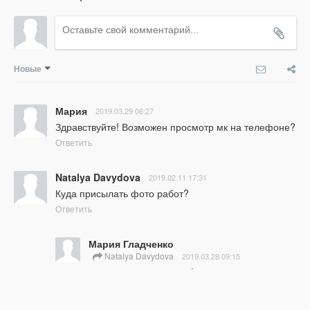
Новые
Мария
2019.03.29 06:27
Здравствуйте! Возможен просмотр мк на телефоне?
Ответить
Natalya Davydova
2019.02.11 17:31
Куда присылать фото работ?
Ответить
Мария Гладченко
Natalya Davydova
2019.03.28 09:15
Наталья, добрый день! К сожалению, я 
только сейчас узнала про Ваш комментарий. 
Вы можете прислать мне фото прямо 