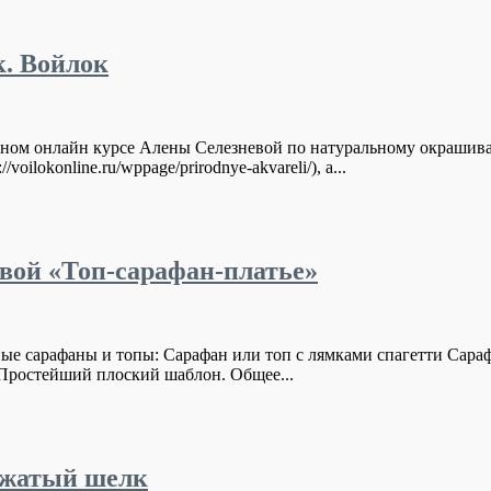
к. Войлок
вном онлайн курсе Алены Селезневой по натуральному окрашив
ilokonline.ru/wppage/prirodnye-akvareli/), а...
вой «Топ-сарафан-платье»
ные сарафаны и топы: Сарафан или топ с лямками спагетти Сараф
 Простейший плоский шаблон. Общее...
 жатый шелк