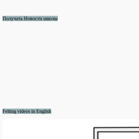
Получать Новости школы
Felting videos in English