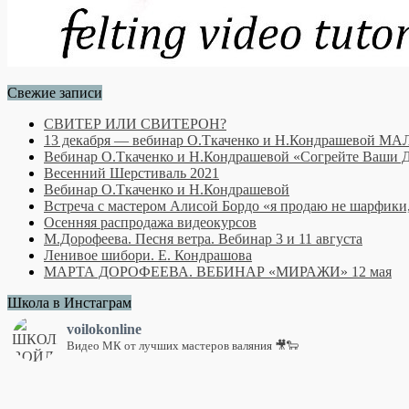
Свежие записи
СВИТЕР ИЛИ СВИТЕРОН?
13 декабря — вебинар О.Ткаченко и Н.Кондраше
Вебинар О.Ткаченко и Н.Кондрашевой «Согрейте Ваши Ду
Весенний Шерстиваль 2021
Вебинар О.Ткаченко и Н.Кондрашевой
Встреча с мастером Алисой Бордо «я продаю не шарфики
Осенняя распродажа видеокурсов
М.Дорофеева. Песня ветра. Вебинар 3 и 11 августа
Ленивое шибори. Е. Кондрашова
МАРТА ДОРОФЕЕВА. ВЕБИНАР «МИРАЖИ» 12 мая
Школа в Инстаграм
voilokonline
Видео МК от лучших мастеров валяния 🎥🐑