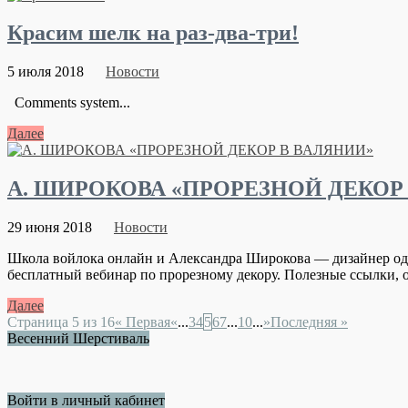
Красим шелк на раз-два-три!
5 июля 2018
Новости
Comments system...
Далее
А. ШИРОКОВА «ПРОРЕЗНОЙ ДЕКОР
29 июня 2018
Новости
Школа войлока онлайн и Александра Широкова — дизайнер од
бесплатный вебинар по прорезному декору. Полезные ссылки, о
Далее
Страница 5 из 16
« Первая
«
...
3
4
5
6
7
...
10
...
»
Последняя »
Весенний Шерстиваль
Войти в личный кабинет