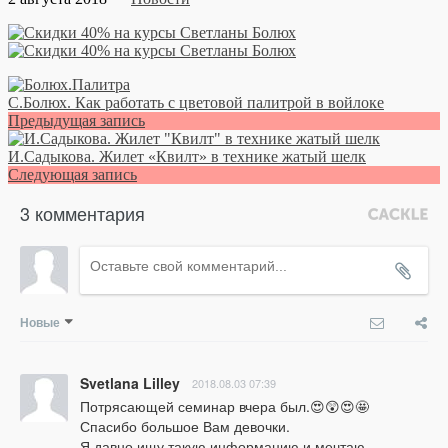
С.Болюх. Как работать с цветовой палитрой в войлоке
Предыдущая запись
И.Садыкова. Жилет «Квилт» в технике жатый шелк
Следующая запись
3 комментария
Новые
Svetlana Lilley
2018.08.03 07:39
Потрясающей семинар вчера был.😍😲😍🤩

Спасибо большое Вам девочки.

Я давно ищу такую информацию и мечтаю 