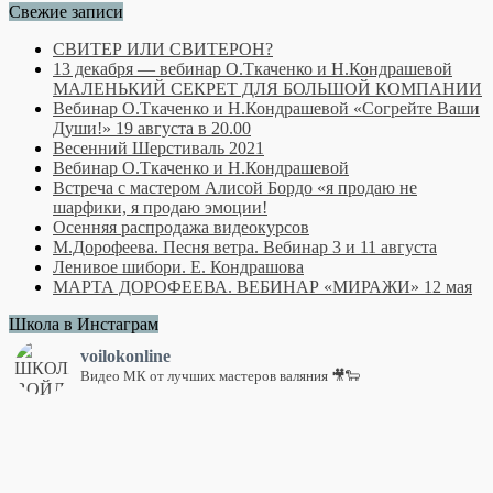
Свежие записи
СВИТЕР ИЛИ СВИТЕРОН?
13 декабря — вебинар О.Ткаченко и Н.Кондрашевой
МАЛЕНЬКИЙ СЕКРЕТ ДЛЯ БОЛЬШОЙ КОМПАНИИ
Вебинар О.Ткаченко и Н.Кондрашевой «Согрейте Ваши
Души!» 19 августа в 20.00
Весенний Шерстиваль 2021
Вебинар О.Ткаченко и Н.Кондрашевой
Встреча с мастером Алисой Бордо «я продаю не
шарфики, я продаю эмоции!
Осенняя распродажа видеокурсов
М.Дорофеева. Песня ветра. Вебинар 3 и 11 августа
Ленивое шибори. Е. Кондрашова
МАРТА ДОРОФЕЕВА. ВЕБИНАР «МИРАЖИ» 12 мая
Школа в Инстаграм
voilokonline
Видео МК от лучших мастеров валяния 🎥🐑