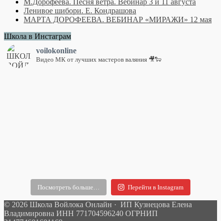
М.Дорофеева. Песня ветра. Вебинар 3 и 11 августа
Ленивое шибори. Е. Кондрашова
МАРТА ДОРОФЕЕВА. ВЕБИНАР «МИРАЖИ» 12 мая
Школа в Инстаграм
voilokonline
Видео МК от лучших мастеров валяния 🎥🐑
Посмотреть больше…
Перейти в Instagram
© 2026 Школа Войлока Онлайн · ИП Кузнецова Елена
Владимировна ИНН 771704596240 ОГРНИП