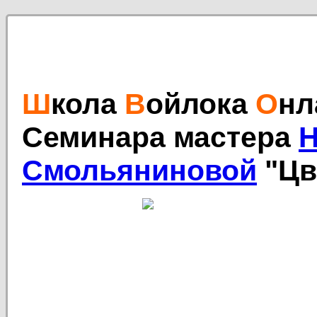
Ш
кола
В
ойлока
О
нл
Семинара
мастера
Н
Смольяниновой
"Цв