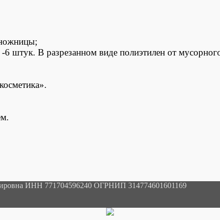
 ножницы;
4 -6 штук. В разрезанном виде полиэтилен от мусорно
косметика».
ем.
мировна ИНН 771704596240 ОГРНИП 314774601601169