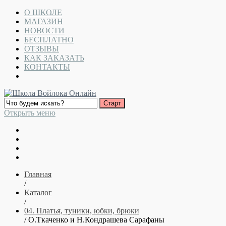
О ШКОЛЕ
МАГАЗИН
НОВОСТИ
БЕСПЛАТНО
ОТЗЫВЫ
КАК ЗАКАЗАТЬ
КОНТАКТЫ
Открыть меню
Главная
/
Каталог
/
04. Платья, туники, юбки, брюки
/ О.Ткаченко и Н.Кондрашева Сарафаны