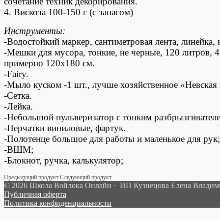
сочетание техник декорирования.
4. Вискоза 100-150 г (с запасом)
Инструменты:
-Водостойкий маркер, сантиметровая лента, линейка,
-Мешки для мусора, тонкие, не черные, 120 литров, 
примерно 120х180 см.
-Fairy.
-Мыло куском -1 шт., лучше хозяйственное «Невская 
-Сетка.
-Лейка.
-Небольшой пульверизатор с тонким разбрызгивател
-Перчатки виниловые, фартук.
-Полотенце большое для работы и маленькое для рук;
-ВШМ;
-Блокнот, ручка, калькулятор;
Предыдущий продукт
Следующий продукт
© 2026 Школа Войлока Онлайн · ИП Кузнецова Елена Влади
Публичная оферта
Политика конфиденциальности