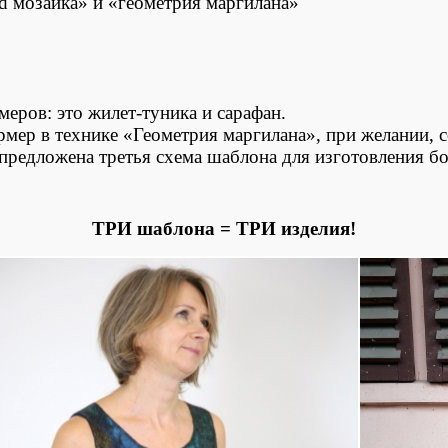
d мозаика» и «геометрия маргилана»
меров: э
то жилет-туника и сарафан.
мер в технике «Геометрия маргилана», при желании, с
предложена третья схема шаблона для изготовления б
ТРИ шаблона = ТРИ изделия!