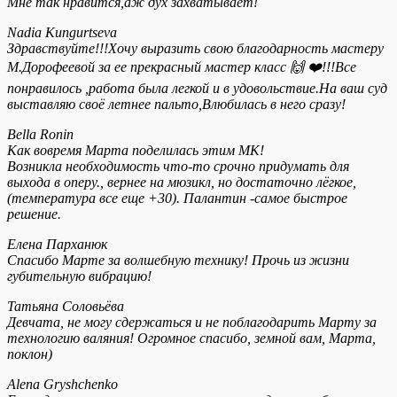
Мне так нравится,аж дух захватывает!
Nadia Kungurtseva
Здравствуйте!!!Хочу выразить свою благодарность мастеру
М.Дорофеевой за ее прекрасный мастер класс 🙌 ❤️!!!Все
понравилось ,работа была легкой и в удовольствие.На ваш суд
выставляю своё летнее пальто,Влюбилась в него сразу!
Bella Ronin
Как вовремя Марта поделилась этим МК!
Возникла необходимость что-то срочно придумать для
выхода в оперу., вернее на мюзикл, но достаточно лёгкое,
(температура все еще +30). Палантин -самое быстрое
решение.
Елена Парханюк
Спасибо Марте за волшебную технику! Прочь из жизни
губительную вибрацию!
Татьяна Соловьёва
Девчата, не могу сдержаться и не поблагодарить Марту за
технологию валяния! Огромное спасибо, земной вам, Марта,
поклон)
Alena Gryshchenko