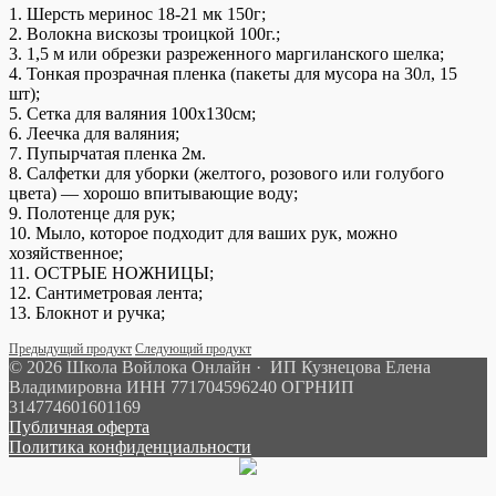
1. Шерсть меринос 18-21 мк 150г;
2. Волокна вискозы троицкой 100г.;
3. 1,5 м или обрезки разреженного маргиланского шелка;
4. Тонкая прозрачная пленка (пакеты для мусора на 30л, 15
шт);
5. Сетка для валяния 100х130см;
6. Леечка для валяния;
7. Пупырчатая пленка 2м.
8. Салфетки для уборки (желтого, розового или голубого
цвета) — хорошо впитывающие воду;
9. Полотенце для рук;
10. Мыло, которое подходит для ваших рук, можно
хозяйственное;
11. ОСТРЫЕ НОЖНИЦЫ;
12. Сантиметровая лента;
13. Блокнот и ручка;
Предыдущий продукт
Следующий продукт
© 2026 Школа Войлока Онлайн · ИП Кузнецова Елена
Владимировна ИНН 771704596240 ОГРНИП
314774601601169
Публичная оферта
Политика конфиденциальности