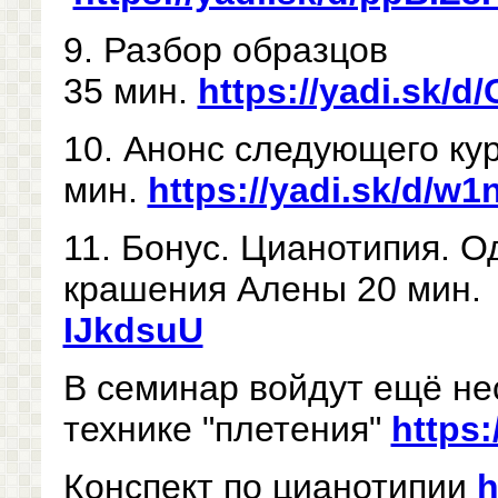
9. Разбор образцов
35 мин.
https://yadi.sk/
10. Анонс следующего кур
мин.
https://yadi.sk/d/
11. Бонус. Цианотипия. О
крашения Алены 20 мин
IJkdsuU
В семинар войдут ещё не
технике "плетения"
https:
Конспект по цианотипии
h