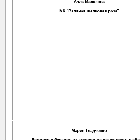
Алла Малахова
МК "Валяная шёлковая роза"
Мария Гладченко
Джемпер с бархатным декором на раздвижном шабл