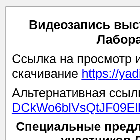
Видеозапись выс
Лабор
Ссылка на просмотр 
скачивание
https://y
Альтернативная ссы
DCkWo6blVsQtJF09El
Специальные предл