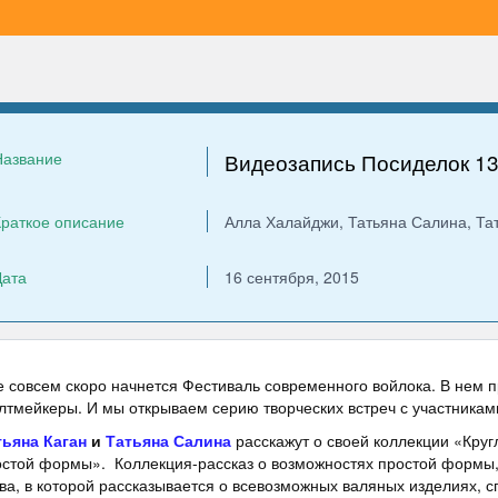
Название
Видеозапись Посиделок 13
раткое описание
Алла Халайджи, Татьяна Салина, Та
Дата
16 сентября, 2015
 совсем скоро начнется Фестиваль современного войлока. В нем п
тмейкеры. И мы открываем серию творческих встреч с участникам
тьяна Каган
и
Татьяна Салина
расскажут о своей коллекции «Кру
стой формы». Коллекция-рассказ о возможностях простой формы, а
ва, в которой рассказывается о всевозможных валяных изделиях, с