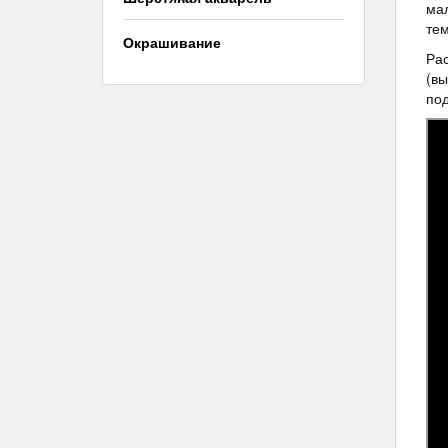
мал
тем
Окрашивание
Рас
(вы
по