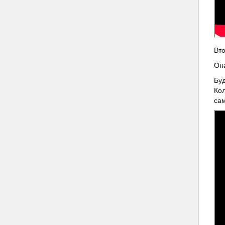
Вто
Она
Буд
Кол
са