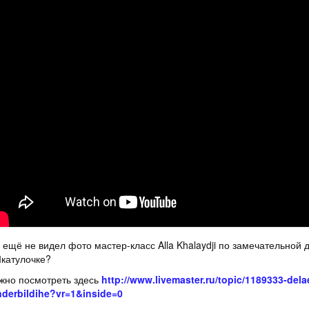
 ещё не видел фото мастер-класс Alla Khalaydji​ по замечательной
катулочке?
но посмотреть здесь
http://www.livemaster.ru/topic/1189333-delaem
derbildihe?vr=1&inside=0