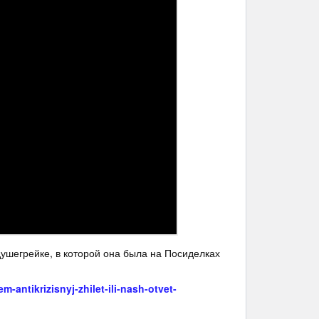
 душегрейке, в которой она была на Посиделках
-antikrizisnyj-zhilet-ili-nash-otvet-