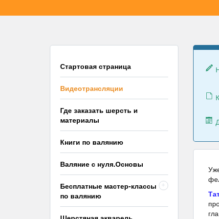
Стартовая страница
Видеотрансляции
К
Где заказать шерсть и
материалы
Книги по валянию
Валяние с нуля.Основы
Уже
фел
Бесплатные мастер-классы
+
Та
по валянию
про
гла
Шерстяная акварель