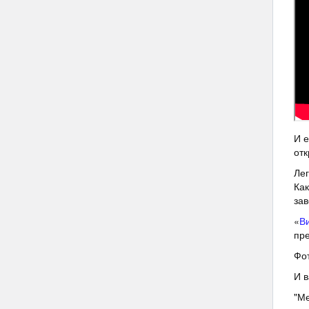
И е
отк
Лег
Как
зав
«
В
пре
Фот
И в
"Ме