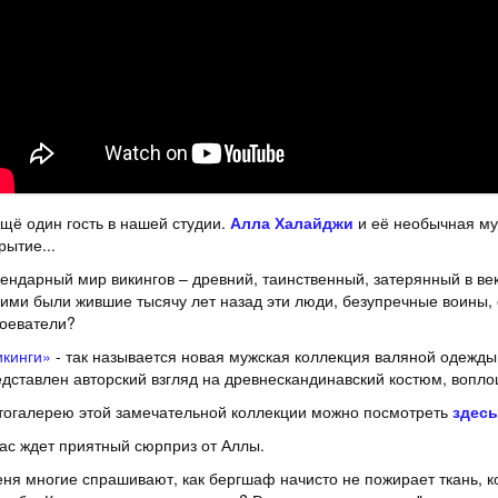
щё один гость в нашей студии.
Алла Халайджи
и её необычная муж
рытие...
ендарный мир викингов – древний, таинственный, затерянный в век
ими были жившие тысячу лет назад эти люди, безупречные воины,
оеватели?
икинги»
- так называется новая мужская коллекция валяной одежды
дставлен авторский взгляд на древнескандинавский костюм, вопло
огалерею этой замечательной коллекции можно посмотреть
здесь
ас ждет приятный сюрприз от Аллы.
ня многие спрашивают, как бергшаф начисто не пожирает ткань, ко