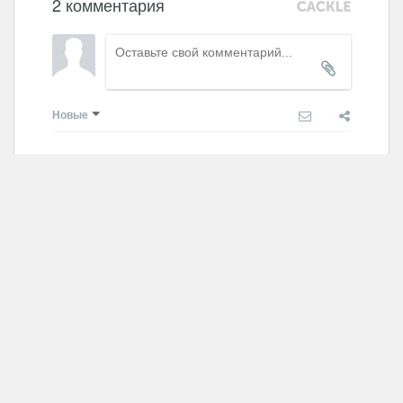
2 комментария
Новые
лидия
2015.08.21 14:29
Как можно его приобрести
Ответить
Самодивка
лидия
2015.08.21 16:05
Заказать МК по крашению можно 
здесь 
http://www.livemaster.ru/odenwald
Ответить