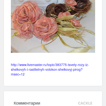
http://www.livemaster.ru/topic/383775-tsvety-rozy-iz-
shelkovyh-i-rastitelnyh-volokon-shelkovyj-pirog?
msec=12
Комментарии