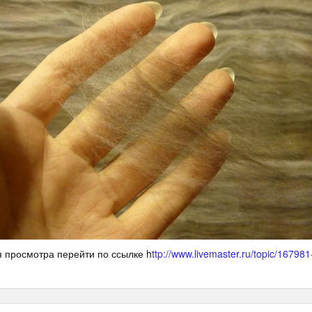
 просмотра перейти по ссылке h
ttp://www.livemaster.ru/topic/16798