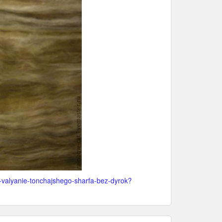
1-valyanie-tonchajshego-sharfa-bez-dyrok?