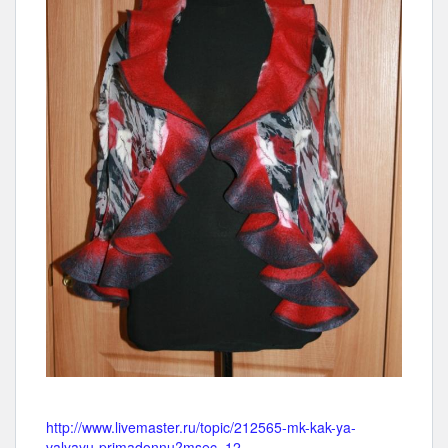
http://www.livemaster.ru/topic/212565-mk-kak-ya-
valyayu-primadonnu?msec=12