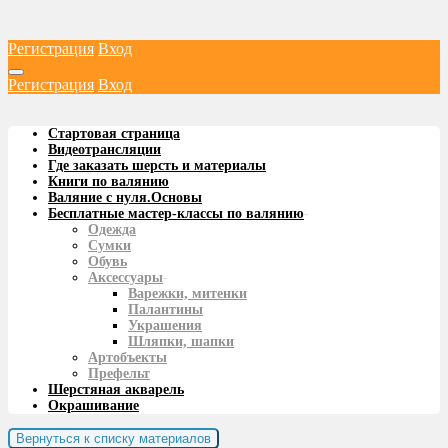
Регистрация
Вход
Регистрация
Вход
Стартовая страница
Видеотрансляции
Где заказать шерсть и материалы
Книги по валянию
Валяние с нуля.Основы
Бесплатные мастер-классы по валянию
-
Одежда
Сумки
Обувь
Аксессуары
-
Варежки, митенки
Палантины
Украшения
Шляпки, шапки
Артобъекты
Префельт
Шерстяная акварель
Окрашивание
Вернуться к списку материалов