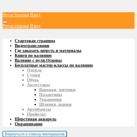
Регистрация
Вход
Регистрация
Вход
Стартовая страница
Видеотрансляции
Где заказать шерсть и материалы
Книги по валянию
Валяние с нуля.Основы
Бесплатные мастер-классы по валянию
-
Одежда
Сумки
Обувь
Аксессуары
-
Варежки, митенки
Палантины
Украшения
Шляпки, шапки
Артобъекты
Префельт
Шерстяная акварель
Окрашивание
Вернуться к списку материалов