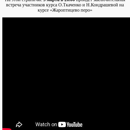
встреча участников курса О.Ткаченко и Н.Кондрашевой на
курсе «Жароптицево перо»