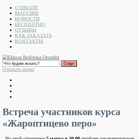
О ШКОЛЕ
МАГАЗИН
НОВОСТИ
БЕСПЛАТНО
ОТЗЫВЫ
КАК ЗАКАЗАТЬ
КОНТАКТЫ
Открыть меню
Встреча участников курса
«Жароптицево перо»
На этой страничке
5 марта в 20.00
пройдет заключительная