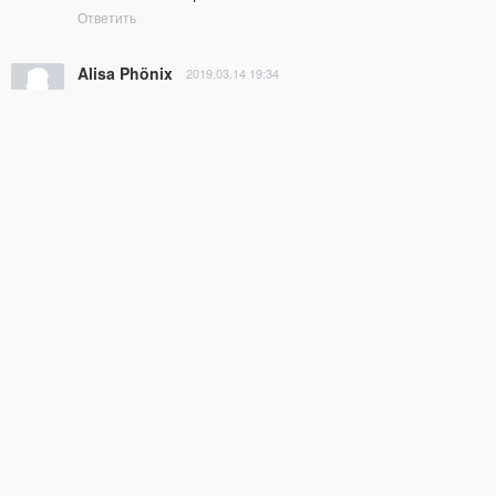
Ответить
Alisa Phönix
2019.03.14 19:34
Спасибо, было очень интересно:)
Ответить
Тамара
2019.03.14 19:32
Спасибо огромное
Ответить
Nadezhda Shadrina
2019.03.14 19:30
Спасибо большое,девочки!!!! Единственное, очень 
жаль, что Оксане времени так мало дали.
Ответить
Евгения
2019.03.14 19:30
Большое, большое спасибо!!!!
Ответить