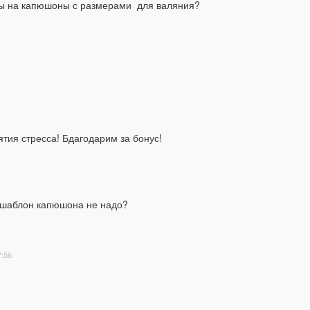
ны на капюшоны с размерами  для валяния?
тия стресса! Бдагодарим за бонус!
т шаблон капюшона не надо?
7:56