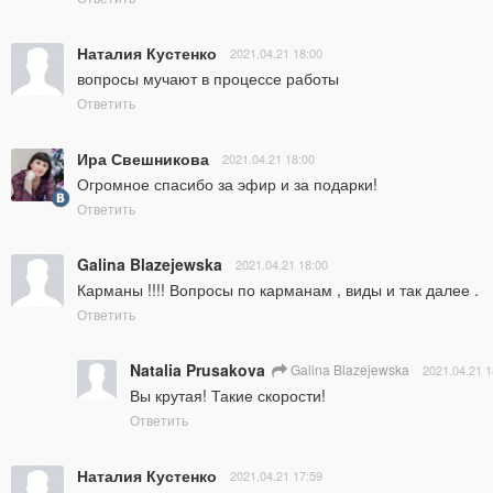
Наталия Кустенко
2021.04.21 18:00
вопросы мучают в процессе работы
Ответить
Ира Свешникова
2021.04.21 18:00
Огромное спасибо за эфир и за подарки!
Ответить
Galina Blazejewska
2021.04.21 18:00
Карманы !!!! Вопросы по карманам , виды и так далее .
Ответить
Natalia Prusakova
Galina Blazejewska
2021.04.21 1
Вы крутая! Такие скорости!
Ответить
Наталия Кустенко
2021.04.21 17:59