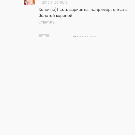
2015.11.30 19:13
Конечно)) Есть варианты, например, оплаты 
Золотой короной.
Ответить
наталья
Самодивка
2015.12.01 18:23
добрый вечер. хочу заказать курс 
Ольги Демьяновой по валянию 
тапочек + в мире животных. Что 
означает цифровая версия ?
Ответить
Самодивка
наталья
2015.12.01 18:57
Вечер добрый!

Цифровая версия - это вы 
получаете ссылочки и 
скачиваете на свой компьютер 
курс (но возможно и просто 