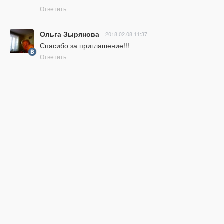
Ответить
Ольга Зырянова
2018.02.08 11:37
Спасибо за приглашение!!!
Ответить
Ольга
2018.02.08 10:01
Огромнейшее спасибо за приглашение на вебинар 
по такому свитшоту. Очень полюбились такие 
жгутики на снудах, а теперь можно будет и свитшот 
свалять! Об этом можно было только мечтать !!!
Ответить
Галина Тотиева
2018.02.08 07:30
Я благодарю,благодарю и не устаю благодарить!!! 
Огромное спасибо Вам ,Елена, за вашу 
работу,заботу о нас, за бесплатный вебинар ! 
Отдельно благодарю Мастеров, Оксану и 
Наталью,за их щедрость, за талант и 
профессионализм! Благ и процветания Вам всем в 