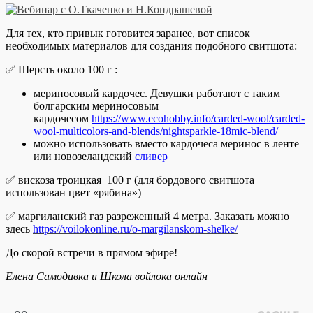
Для тех, кто привык готовится заранее, вот список
необходимых материалов для создания подобного свитшота:
✅ Шерсть около 100 г :
мериносовый кардочес. Девушки работают с таким
болгарским мериносовым
кардочесом
https://www.ecohobby.info/carded-wool/carded-
wool-multicolors-and-blends/nightsparkle-18mic-blend/
можно использовать вместо кардочеса меринос в ленте
или новозеландский
сливер
✅ вискоза троицкая 100 г (для бордового свитшота
использован цвет «рябина»)
✅ маргиланский газ разреженный 4 метра. Заказать можно
здесь
https://voilokonline.ru/o-margilanskom-shelke/
До скорой встречи в прямом эфире!
Елена Самодивка и Школа войлока онлайн