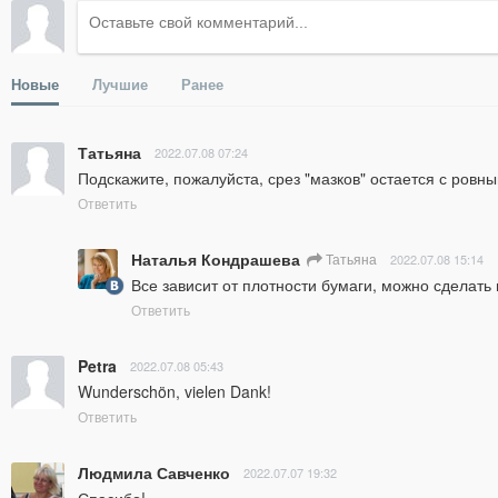
Новые
Лучшие
Ранее
Татьяна
2022.07.08 07:24
Подскажите, пожалуйста, срез "мазков" остается с ровн
Ответить
Наталья Кондрашева
Татьяна
2022.07.08 15:14
Все зависит от плотности бумаги, можно сделать
Ответить
Petra
2022.07.08 05:43
Wunderschön, vielen Dank!
Ответить
Людмила Савченко
2022.07.07 19:32
Спасибо!