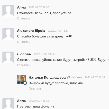
Алла
2022.07.07 18:38
Стоимость вебинары, пропустила
Ответить
Alexandra Sipola
2022.07.07 18:37
Спасибо большое за встречу! ☀️💝
Ответить
Любовь
2022.07.07 18:36
Скажите, пожалуйста, какие будут выкройки? 3D? Будут
Ответить
Наталья Кондрашева
Любовь
2022.07.07 18:37
Выкройки будут простые, плоские
Ответить
Алла
2022.07.07 18:35
Паететки типа фольги?