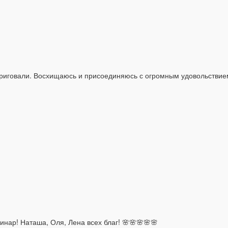
триговали. Восхищаюсь и присоединяюсь с огромным удовольствием
ар! Наташа, Оля, Лена всех благ! 🌸🌸🌸🌸🌸