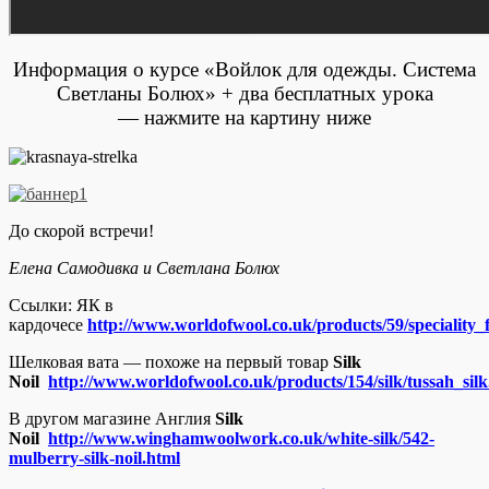
Информация о курсе «Войлок для одежды. Система
Светланы Болюх» + два бесплатных урока
— нажмите на картину ниже
До скорой встречи!
Елена Самодивка и Светлана Болюх
Ссылки: ЯК в
кардочесе
http://www.worldofwool.co.uk/products/59/speciality_
Шелковая вата — похоже на первый товар
Silk
Noil
http://www.worldofwool.co.uk/products/154/silk/tussah_sil
В другом магазине Англия
Silk
Noil
http://www.winghamwoolwork.co.uk/white-silk/542-
mulberry-silk-noil.html