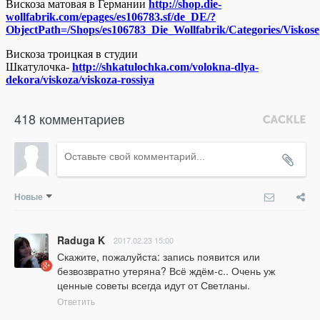
Вискоза матовая в Германии
http://shop.die-
wollfabrik.com/epages/es106783.sf/de_DE/?
ObjectPath=/Shops/es106783_Die_Wollfabrik/Categories/Viskose
Вискоза троицкая в студии
Шкатулочка-
http://shkatulochka.com/volokna-dlya-
dekora/viskoza/viskoza-rossiya
418 комментариев
Новые
Raduga K
2017.02.23 15:00
Скажите, пожалуйста: запись появится или 
безвозвратно утеряна? Всё ждём-с.. Очень уж 
ценные советы всегда идут от Светланы.
Ответить