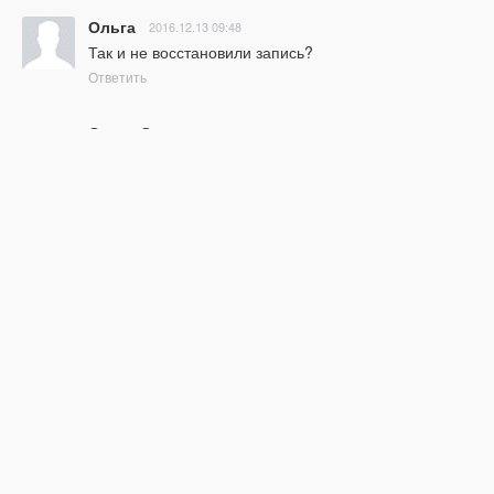
Ольга
2016.12.13 09:48
Так и не восстановили запись?
Ответить
Ольга Смирнова
2016.11.22 08:46
Пожалуйста, Пожалуйста!!! Леночка и Светочка!! Не 
успела записаться на базовый курс! Только сейчас 
достала деньги- 5 тыс!!! Там было написано до 22-
го, я думала включительно.... Разрешите мне 
проплатить и включите! Ну пожаааалуйста!
Ответить
Елена
2016.11.21 10:36
Я тоже всё время захожу, проверяю... Последний 
день, чтоб определиться с курсом, а такой важный 
вебинар не успела посмотреть :( Напишите, 
пожалуйста, как дела с восстановлением?
Ответить