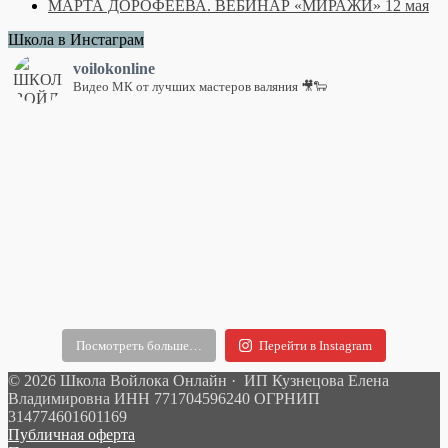
МАРТА ДОРОФЕЕВА. ВЕБИНАР «МИРАЖИ» 12 мая
Школа в Инстаграм
voilokonline
Видео МК от лучших мастеров валяния 🎥🐑
Посмотреть больше…
Перейти в Instagram
© 2026 Школа Войлока Онлайн · ИП Кузнецова Елена
Владимировна ИНН 771704596240 ОГРНИП
314774601601169
Публичная оферта