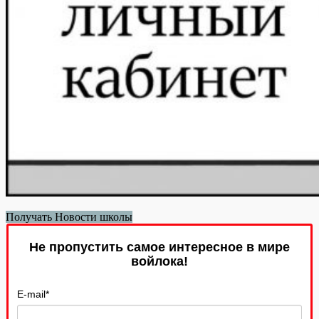
Получать Новости школы
Не пропустить самое интересное в мире
войлока!
E-mail
*