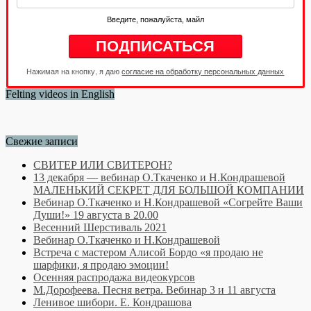
Введите, пожалуйста, майл
Нажимая на кнопку, я даю
согласие на обработку персональных данных
Felting videos in English
Свежие записи
СВИТЕР ИЛИ СВИТЕРОН?
13 декабря — вебинар О.Ткаченко и Н.Кондрашевой
МАЛЕНЬКИЙ СЕКРЕТ ДЛЯ БОЛЬШОЙ КОМПАНИИ
Вебинар О.Ткаченко и Н.Кондрашевой «Согрейте Ваши
Души!» 19 августа в 20.00
Весенний Шерстиваль 2021
Вебинар О.Ткаченко и Н.Кондрашевой
Встреча с мастером Алисой Бордо «я продаю не
шарфики, я продаю эмоции!
Осенняя распродажа видеокурсов
М.Дорофеева. Песня ветра. Вебинар 3 и 11 августа
Ленивое шибори. Е. Кондрашова