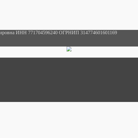
мировна ИНН 771704596240 ОГРНИП 314774601601169