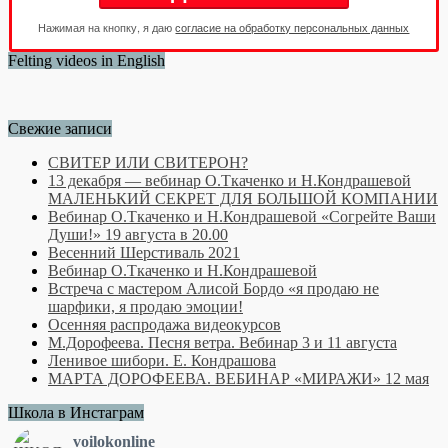
Нажимая на кнопку, я даю
согласие на обработку персональных данных
Felting videos in English
Свежие записи
СВИТЕР ИЛИ СВИТЕРОН?
13 декабря — вебинар О.Ткаченко и Н.Кондрашевой
МАЛЕНЬКИЙ СЕКРЕТ ДЛЯ БОЛЬШОЙ КОМПАНИИ
Вебинар О.Ткаченко и Н.Кондрашевой «Согрейте Ваши
Души!» 19 августа в 20.00
Весенний Шерстиваль 2021
Вебинар О.Ткаченко и Н.Кондрашевой
Встреча с мастером Алисой Бордо «я продаю не
шарфики, я продаю эмоции!
Осенняя распродажа видеокурсов
М.Дорофеева. Песня ветра. Вебинар 3 и 11 августа
Ленивое шибори. Е. Кондрашова
МАРТА ДОРОФЕЕВА. ВЕБИНАР «МИРАЖИ» 12 мая
Школа в Инстаграм
voilokonline