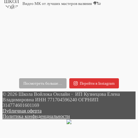
Видео МК от лучших мастеров валяния 🎥🐑
Посмотреть больше…
Перейти в Instagram
© 2026 Школа Войлока Онлайн · ИП Кузнецова Елена
Владимировна ИНН 771704596240 ОГРНИП
314774601601169
Публичная оферта
Политика конфиденциальности
О ШКОЛЕ