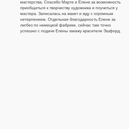
мастерства. Спасибо Марте и Елене.за возможность 
приобщиться к творчеству художника и поучиться у 
мастера. Записалась на жакет и жду с огромным 
нетерпением. Отдельная благодарность Елене за 
лигбез по немецкой фабрике, сейчас там точно 
успешно с подачи Елены закажу красители Эшфорд. 
Подскажите, пожалуйста, Эшворд подойдет для 
покраски всего спектра материалов: шерсти, шелка, 
хлопка и волокон вискозы? Или надо для каждого 
материала подбирать свой краситель? В магазине про 
Эшворрд написано только про шерсть. Я хотела 
покрасить марлю и белые волокна вискозы кроме 
шерсти. Заранее благодарю за помощь. Всех благ!
Ответить
Марта Дорофеева
Marina Bushmakina
2020.05.08 20:00
Эшворд - кислотный краситель, окрашивает 
шерсть и шёлк.  Для окрашивания вискозы и 
хлопка нужен универсальный краситель,  
например Victoria,который красит все, кроме 
полиэстера.