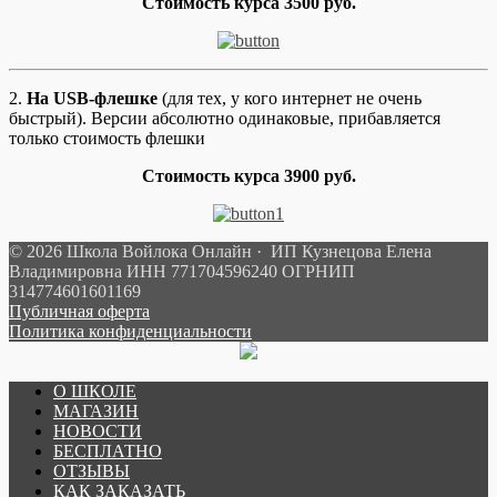
Стоимость курса 3500 руб.
2.
На USB-флешке
(для тех, у кого интернет не очень
быстрый). Версии абсолютно одинаковые, прибавляется
только стоимость флешки
Стоимость курса 3900 руб.
© 2026 Школа Войлока Онлайн · ИП Кузнецова Елена
Владимировна ИНН 771704596240 ОГРНИП
314774601601169
Публичная оферта
Политика конфиденциальности
О ШКОЛЕ
МАГАЗИН
НОВОСТИ
БЕСПЛАТНО
ОТЗЫВЫ
КАК ЗАКАЗАТЬ