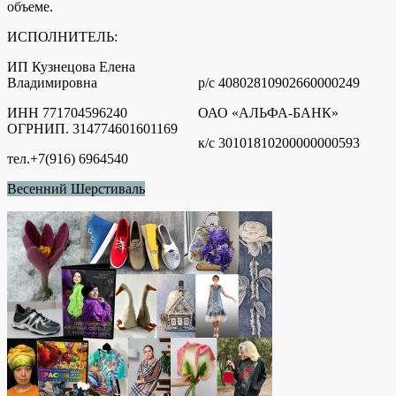
объеме.
ИСПОЛНИТЕЛЬ:
ИП Кузнецова Елена
Владимировна
р/с 40802810902660000249
ИНН 771704596240
ОАО «АЛЬФА-БАНК»
ОГРНИП. 314774601601169
к/с 30101810200000000593
тел.+7(916) 6964540
Весенний Шерстиваль