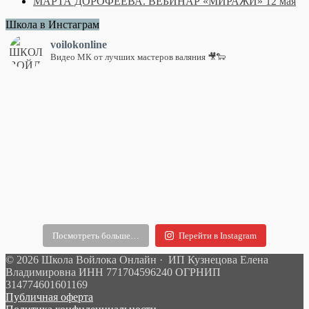
МАРТА ДОРОФЕЕВА. ВЕБИНАР «МИРАЖИ» 12 мая
Школа в Инстаграм
voilokonline
Видео МК от лучших мастеров валяния 🎥🐑
Посмотреть больше…
Перейти в Instagram
© 2026 Школа Войлока Онлайн · ИП Кузнецова Елена
Владимировна ИНН 771704596240 ОГРНИП
314774601601169
Публичная оферта