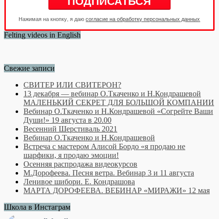
Нажимая на кнопку, я даю
согласие на обработку персональных данных
Felting videos in English
Свежие записи
СВИТЕР ИЛИ СВИТЕРОН?
13 декабря — вебинар О.Ткаченко и Н.Кондрашевой
МАЛЕНЬКИЙ СЕКРЕТ ДЛЯ БОЛЬШОЙ КОМПАНИИ
Вебинар О.Ткаченко и Н.Кондрашевой «Согрейте Ваши
Души!» 19 августа в 20.00
Весенний Шерстиваль 2021
Вебинар О.Ткаченко и Н.Кондрашевой
Встреча с мастером Алисой Бордо «я продаю не
шарфики, я продаю эмоции!
Осенняя распродажа видеокурсов
М.Дорофеева. Песня ветра. Вебинар 3 и 11 августа
Ленивое шибори. Е. Кондрашова
МАРТА ДОРОФЕЕВА. ВЕБИНАР «МИРАЖИ» 12 мая
Школа в Инстаграм