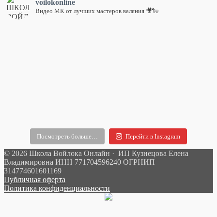
voilokonline
Видео МК от лучших мастеров валяния 🎥🐑
Посмотреть больше…
Перейти в Instagram
© 2026 Школа Войлока Онлайн · ИП Кузнецова Елена
Владимировна ИНН 771704596240 ОГРНИП
314774601601169
Публичная оферта
Политика конфиденциальности
О ШКОЛЕ