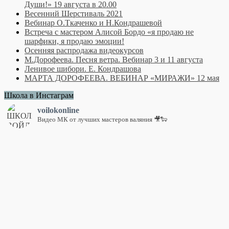
Души!» 19 августа в 20.00
Весенний Шерстиваль 2021
Вебинар О.Ткаченко и Н.Кондрашевой
Встреча с мастером Алисой Бордо «я продаю не
шарфики, я продаю эмоции!
Осенняя распродажа видеокурсов
М.Дорофеева. Песня ветра. Вебинар 3 и 11 августа
Ленивое шибори. Е. Кондрашова
МАРТА ДОРОФЕЕВА. ВЕБИНАР «МИРАЖИ» 12 мая
Школа в Инстаграм
voilokonline
Видео МК от лучших мастеров валяния 🎥🐑