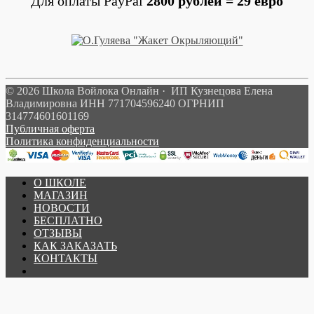
Для оплаты PayPal
2800 рублей = 29 евро
© 2026 Школа Войлока Онлайн · ИП Кузнецова Елена
Владимировна ИНН 771704596240 ОГРНИП
314774601601169
Публичная оферта
Политика конфиденциальности
О ШКОЛЕ
МАГАЗИН
НОВОСТИ
БЕСПЛАТНО
ОТЗЫВЫ
КАК ЗАКАЗАТЬ
КОНТАКТЫ