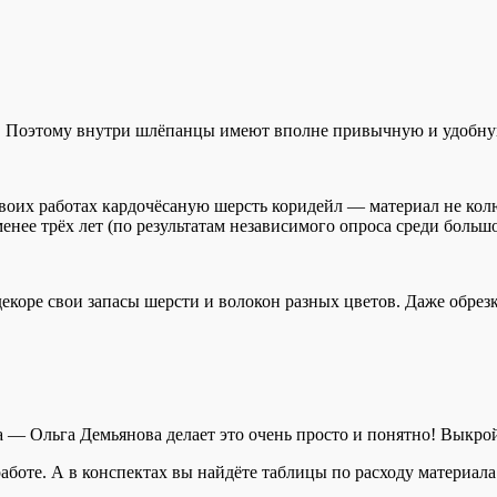
и. Поэтому внутри шлёпанцы имеют вполне привычную и удобну
 своих работах кардочёсаную шерсть коридейл — материал не ко
енее трёх лет (по результатам независимого опроса среди больш
декоре свои запасы шерсти и волокон разных цветов. Даже обре
а — Ольга Демьянова делает это очень просто и понятно! Выкр
оте. А в конспектах вы найдёте таблицы по расходу материала (