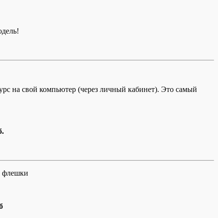
одель!
с на свой компьютер (через личный кабинет). Это самый
б.
ь флешки
б