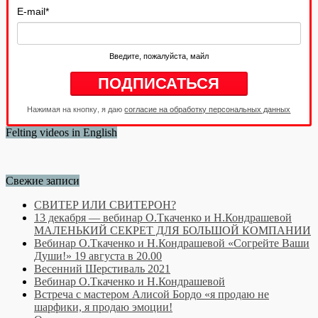
E-mail
*
Введите, пожалуйста, майл
Нажимая на кнопку, я даю
согласие на обработку персональных данных
Felting videos in English
Свежие записи
СВИТЕР ИЛИ СВИТЕРОН?
13 декабря — вебинар О.Ткаченко и Н.Кондрашевой
МАЛЕНЬКИЙ СЕКРЕТ ДЛЯ БОЛЬШОЙ КОМПАНИИ
Вебинар О.Ткаченко и Н.Кондрашевой «Согрейте Ваши
Души!» 19 августа в 20.00
Весенний Шерстиваль 2021
Вебинар О.Ткаченко и Н.Кондрашевой
Встреча с мастером Алисой Бордо «я продаю не
шарфики, я продаю эмоции!