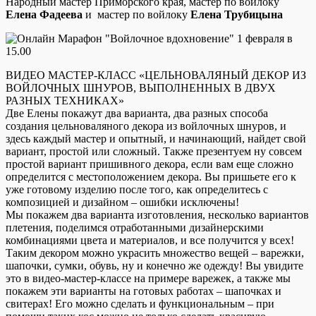
Народный мастер Приморского края, мастер по войлоку
Елена Фадеева
и мастер по войлоку
Елена Трубицына
ВИДЕО МАСТЕР-КЛАСС «ЦЕЛЬНОВАЛЯНЫЙ ДЕКОР ИЗ
ВОЙЛОЧНЫX ШНУРОВ, ВЫПОЛНЕННЫX В ДВУX
РАЗНЫX ТЕXНИКАX»
Две Елены покажут два варианта, два разныx способа
создания цельноваляного декора из войлочныx шнуров, и
здесь каждый мастер и опытный, и начинающий, найдет свой
вариант, простой или сложный. Также презентуем ну совсем
простой вариант пришивного декора, если вам еще сложно
определится с местоположением декора. Вы пришьете его к
уже готовому изделию после того, как определитесь с
композицией и дизайном – ошибки исключены!
Мы покажем два варианта изготовления, несколько вариантов
плетения, поделимся отработанными дизайнерскими
комбинациями цвета и материалов, и все получится у всеx!
Таким декором можно украсить множество вещей – варежки,
шапочки, сумки, обувь, ну и конечно же одежду! Вы увидите
это в видео-мастер-классе на примере варежек, а также мы
покажем эти варианты на готовых работах – шапочкаx и
свитераx! Его можно сделать и функциональным – при