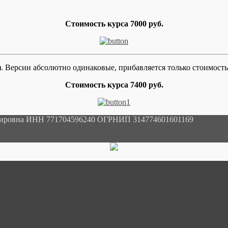
Стоимость курса 7000 руб.
й). Версии абсолютно одинаковые, прибавляется только стоимост
Стоимость курса 7400 руб.
мировна ИНН 771704596240 ОГРНИП 314774601601169