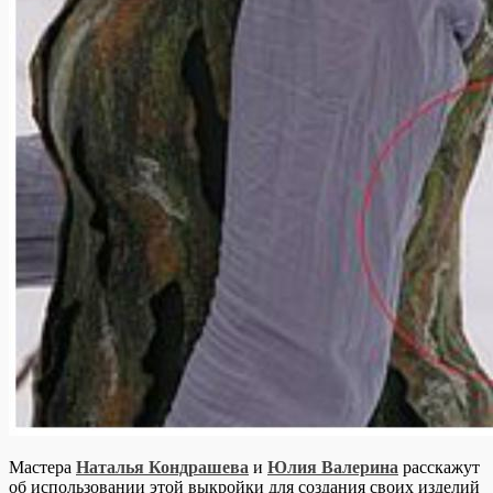
Мастера
Наталья Кондрашева
и
Юлия Валерина
расскажут
об использовании этой выкройки для создания своих изделий