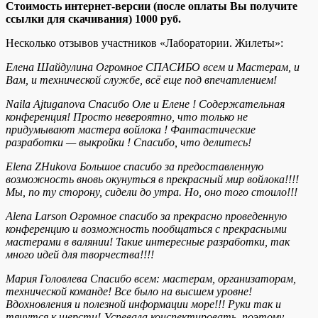
Стоимость интернет-версии (после оплаты Вы получите
ссылки для скачивания) 1000 руб.
Несколько отзывов участников «Лаборатории. Жилеты»:
Елена Шайдулина
Огромное СПАСИБО всем и Мастерам, и
Вам, и технической службе, всё еще под впечатлением!
Naila Ajtuganova
Спасибо Оле и Елене ! Содержательная
конференция! Просто невероятно, что только не
придумывают мастера войлока ! Фантастические
разработки — выкройки ! Спасибо, что делитесь!
Elena ZHukova
Большое спасибо за предоставленную
возможность вновь окунуться в прекрасный мир войлока!!!!
Мы, по ту сторону, сидели до утра. Но, оно того стоило!!!
Alena Larson
Огромное спасибо за прекрасно проведенную
конференцию и возможность пообщаться с прекрасными
мастерами в валянии! Такие интересные разработки, так
много идей для творчества!!!!
Мария Головлева
Спасибо всем: мастерам, организаторам,
технической команде! Все было на высшем уровне!
Вдохновления и полезной информации море!!! Руки так и
тянутся к шерсти! Успевала конспектировать, поэтому