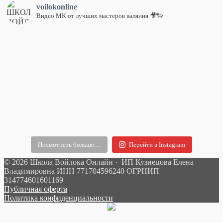
voilokonline
Видео МК от лучших мастеров валяния 🎥🐑
Посмотреть больше…
Перейти в Instagram
© 2026 Школа Войлока Онлайн · ИП Кузнецова Елена
Владимировна ИНН 771704596240 ОГРНИП
314774601601169
Публичная оферта
Политика конфиденциальности