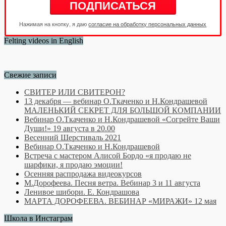
Нажимая на кнопку, я даю
согласие на обработку персональных данных
Felting videos in English
Свежие записи
СВИТЕР ИЛИ СВИТЕРОН?
13 декабря — вебинар О.Ткаченко и Н.Кондрашевой
МАЛЕНЬКИЙ СЕКРЕТ ДЛЯ БОЛЬШОЙ КОМПАНИИ
Вебинар О.Ткаченко и Н.Кондрашевой «Согрейте Ваши
Души!» 19 августа в 20.00
Весенний Шерстиваль 2021
Вебинар О.Ткаченко и Н.Кондрашевой
Встреча с мастером Алисой Бордо «я продаю не
шарфики, я продаю эмоции!
Осенняя распродажа видеокурсов
М.Дорофеева. Песня ветра. Вебинар 3 и 11 августа
Ленивое шибори. Е. Кондрашова
МАРТА ДОРОФЕЕВА. ВЕБИНАР «МИРАЖИ» 12 мая
Школа в Инстаграм