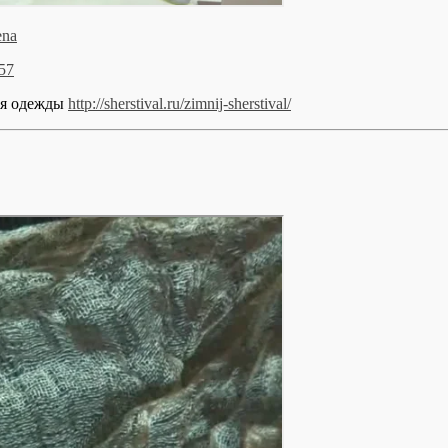
ena
57
ля одежды
http://sherstival.ru/zimnij-sherstival/