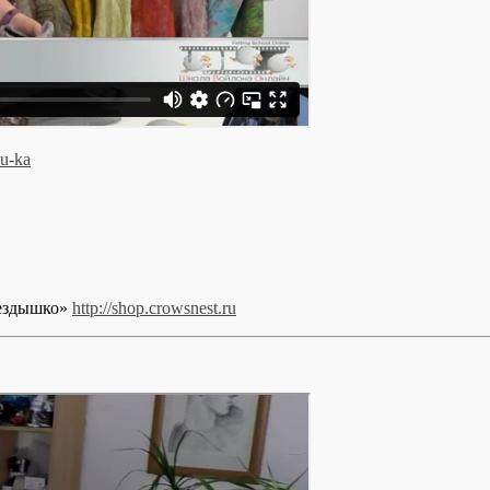
hu-ka
нездышко»
http://shop.crowsnest.ru