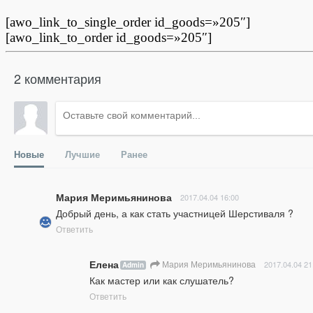
[awo_link_to_single_order id_goods=»205″]
[awo_link_to_order id_goods=»205″]
2 комментария
Новые
Лучшие
Ранее
Мария Меримьянинова
2017.04.04 16:00
Добрый день, а как стать участницей Шерстиваля ?
Ответить
Елена
Мария Меримьянинова
2017.04.04 21
Admin
Как мастер или как слушатель?
Ответить