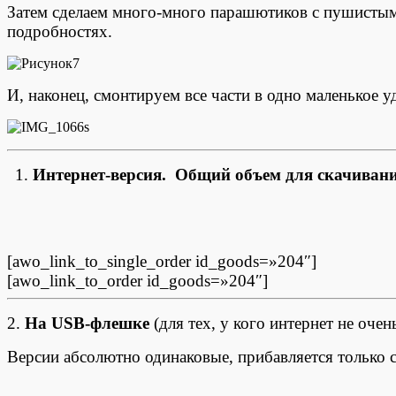
Затем сделаем много-много парашютиков с пушистым 
подробностях.
И, наконец, смонтируем все части в одно маленькое уд
1.
Интернет-версия. Общий объем для скачиван
[awo_link_to_single_order id_goods=»204″]
[awo_link_to_order id_goods=»204″]
2.
На USB-флешке
(для тех, у кого интернет не оче
Версии абсолютно одинаковые, прибавляется только