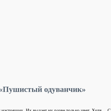
 «Пушистый одуванчик»
 настоящих. Их выдает ну разве только цвет. Хотя… 