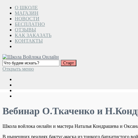
О ШКОЛЕ
МАГАЗИН
НОВОСТИ
БЕСПЛАТНО
ОТЗЫВЫ
КАК ЗАКАЗАТЬ
КОНТАКТЫ
Открыть меню
Вебинар О.Ткаченко и Н.Кон
Школа войлока онлайн и мастера Наталья Кондрашева и Оксана
В нынешних реалиях бактус-маска из тонкого бархатистого во