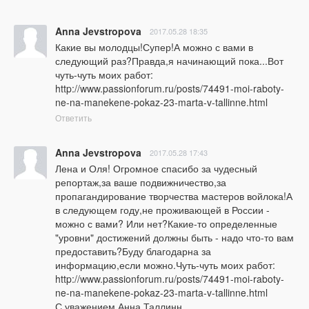
Anna Jevstropova
2017.05.28 18:35
Какие вы молодцы!Супер!А можно с вами в 
следующий раз?Правда,я начинающий пока...Вот 
чуть-чуть моих работ: 
http://www.passionforum.ru/posts/74491-moi-raboty-
ne-na-manekene-pokaz-23-marta-v-tallinne.html
Ответить
Anna Jevstropova
2017.05.28 17:43
Лена и Оля! Огромное спасибо за чудесный 
репортаж,за ваше подвижничество,за 
пропагандирование творчества мастеров войлока!А 
в следующем году,не проживающей в России - 
можно с вами? Или нет?Какие-то определенные 
"уровни" достижений должны быть - надо что-то вам 
предоставить?Буду благодарна за 
информацию,если можно.Чуть-чуть моих работ: 
http://www.passionforum.ru/posts/74491-moi-raboty-
ne-na-manekene-pokaz-23-marta-v-tallinne.html
С уважением,Анна,Таллинн.