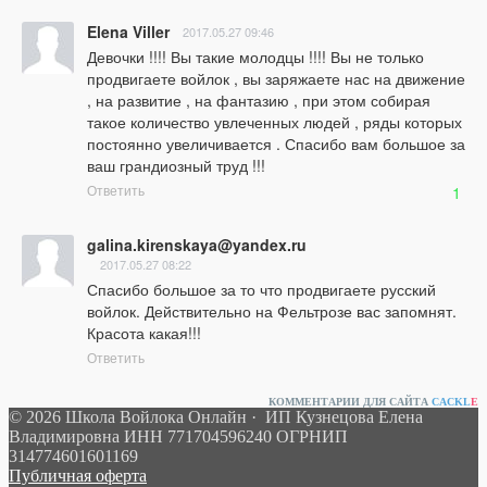
Elena Viller
2017.05.27 09:46
Девочки !!!! Вы такие молодцы !!!! Вы не только 
продвигаете войлок , вы заряжаете нас на движение 
, на развитие , на фантазию , при этом собирая 
такое количество увлеченных людей , ряды которых 
постоянно увеличивается . Спасибо вам большое за 
ваш грандиозный труд !!!
Ответить
1
galina.kirenskaya@yandex.ru
2017.05.27 08:22
Спасибо большое за то что продвигаете русский 
войлок. Действительно на Фельтрозе вас запомнят. 
Красота какая!!!
Ответить
КОММЕНТАРИИ ДЛЯ САЙТА
CACKL
E
© 2026 Школа Войлока Онлайн · ИП Кузнецова Елена
Владимировна ИНН 771704596240 ОГРНИП
314774601601169
Публичная оферта