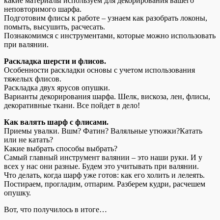
какие материалы используем для декорирования вашего
неповторимого шарфа.
Подготовим флисы к работе – узнаем как разобрать локоны,
помыть, высушить, расчесать.
Познакомимся с инструментами, которые можно использовать
при валянии.
Раскладка шерсти и флисов.
Особенности раскладки основы с учетом использования
тяжелых флисов.
Раскладка двух ярусов опушки.
Варианты декорирования шарфа. Шелк, вискоза, лен, флисы,
декоративные ткани. Все пойдет в дело!
Как валять шарф с флисами.
Приемы увалки. Вшм? Фатин? Валяльные утюжки?Катать
или не катать?
Какие выбрать способы выбрать?
Самый главный инструмент валянии – это наши руки. И у
всех у нас они разные. Будем это учитывать при валянии.
Что делать, когда шарф уже готов: как его холить и лелеять.
Постираем, прогладим, отпарим. Разберем кудри, расчешем
опушку.
Вот, что получилось в итоге…