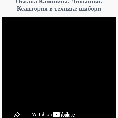
Оксана Калинина. Лишайник
Ксантория в технике шибори