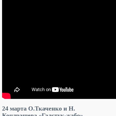
24 марта О.Ткаченко и Н.
Кондрашева «Галстук-жабо»