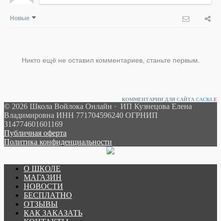
Новые
Никто ещё не оставил комментариев, станьте первым.
КОММЕНТАРИИ ДЛЯ САЙТА
CACKL
E
© 2026 Школа Войлока Онлайн · ИП Кузнецова Елена
Владимировна ИНН 771704596240 ОГРНИП
314774601601169
Публичная оферта
Политика конфиденциальности
О ШКОЛЕ
МАГАЗИН
НОВОСТИ
БЕСПЛАТНО
ОТЗЫВЫ
КАК ЗАКАЗАТЬ