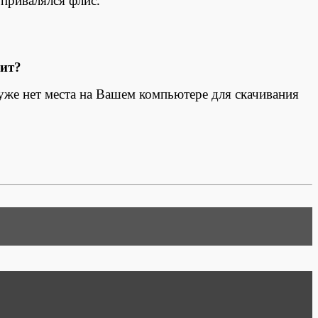
 привалялся флис.
оит?
 уже нет места на Вашем компьютере для скачивания