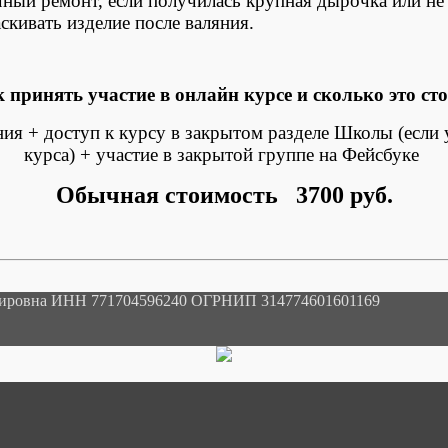
чный ремонт, если получилась крупная дырочка или не
скивать изделие после валяния.
 принять участие в онлайн курсе и сколько это ст
ния + доступ к курсу в закрытом разделе Школы (если
курса) + участие в закрытой группе на Фейсбуке
Обычная стоимость
3700 руб.
мировна ИНН 771704596240 ОГРНИП 314774601601169