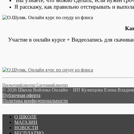
Вы узнаете, что можно сделать, если нужен сро
Я расскажу, как правильно отстирывать и выпола
Как
Участие в онлайн курсе + Видеозапись для скачива
Предыдущий продукт
Следующий продукт
© 2026 Школа Войлока Онлайн · ИП Кузнецова Елена Влади
Публичная оферта
Политика конфиденциальности
О ШКОЛЕ
МАГАЗИН
НОВОСТИ
БЕСПЛАТНО