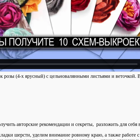
к розы (4-х ярусный) с цельновалянными листьями и веточкой. 
олучить авторские рекомендации и секреты, разложить для себя 
ладки шерсти, уделим внимание ровному краю, а также работе с