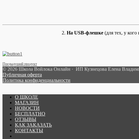
2.
На USB-флешке
(для тех, у ког
Предыдущий продукт
© 2026 Школа Войлока Онлайн · ИП Кузнецова Елена Влади
Публичная оферта
Политика конфиденциальности
О ШКОЛЕ
МАГАЗИН
НОВОСТИ
БЕСПЛАТНО
ОТЗЫВЫ
КАК ЗАКАЗАТЬ
КОНТАКТЫ