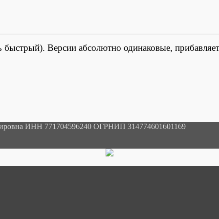
ень быстрый). Версии абсолютно одинаковые, прибавляе
мировна ИНН 771704596240 ОГРНИП 314774601601169