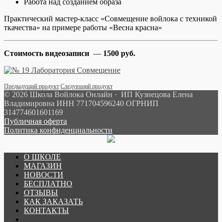
Работа над созданием образа
Практический мастер-класс «Совмещение войлока с техникой
ткачества» на примере работы «Весна красна»
Стоимость видеозаписи
—
1500 руб.
Предыдущий продукт
Следующий продукт
© 2026 Школа Войлока Онлайн · ИП Кузнецова Елена
Владимировна ИНН 771704596240 ОГРНИП
314774601601169
Публичная оферта
Политика конфиденциальности
О ШКОЛЕ
МАГАЗИН
НОВОСТИ
БЕСПЛАТНО
ОТЗЫВЫ
КАК ЗАКАЗАТЬ
КОНТАКТЫ